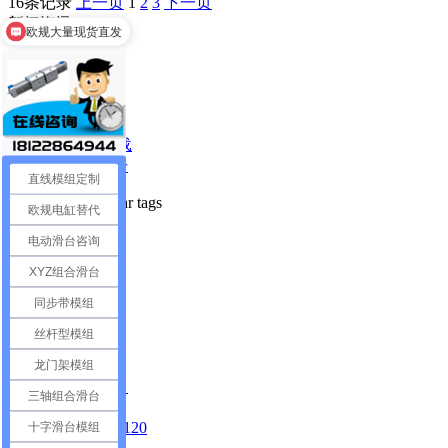
16条记录
上一页
1
2
3
下一页
新闻资讯 /
News
欧规大量现货直发
常见问题
鼎格动态
行业资讯
技术百科
3D图纸下载
模组选型册
直线模组定制
热门标签 /
Popular tags
欧规电缸替代
滑台模组
电动滑台咨询
模组
XYZ组合滑台
直线模组
电缸
同步带模组
滑台
丝杆型模组
应用
直线
龙门架模组
重负载滑台
三轴组合滑台
欧规电缸
ELGA-TB-120
十字滑台模组