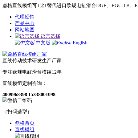
鼎格直线模组可1比1替代进口欧规电缸滑台DGE、EGC-TB、EG
代理经销
产品中心
网站地图
语言选择
中文版
English
直线传动技术研发生产厂家
专注欧规电缸滑台模组12年
直线模组定制咨询：
4009968398
15338001098
（扫码选型）
鼎格首页
直线模组