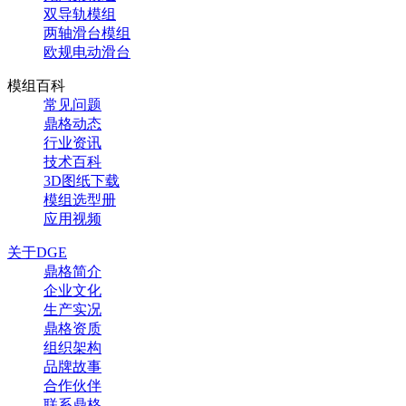
双导轨模组
两轴滑台模组
欧规电动滑台
模组百科
常见问题
鼎格动态
行业资讯
技术百科
3D图纸下载
模组选型册
应用视频
关于DGE
鼎格简介
企业文化
生产实况
鼎格资质
组织架构
品牌故事
合作伙伴
联系鼎格