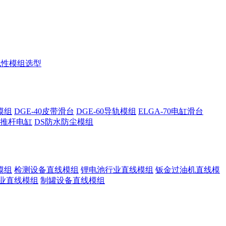
线性模组选型
线模组
DGE-40皮带滑台
DGE-60导轨模组
ELGA-70电缸滑台
列推杆电缸
DS防水防尘模组
模组
检测设备直线模组
锂电池行业直线模组
钣金过油机直线模
业直线模组
制罐设备直线模组