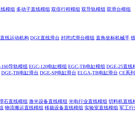
直线模组
多动子直线模组
双倍行程模组
双导轨模组
双滑台模组
直线运动机构
DGE直线滑台
封闭式滑台模组
直角坐标机械手
C-160导轨模组
EGC-120电缸模组
EGC-TB电缸模组
DGE-25直
DGE-TB电缸滑台
DGE-SP电缸滑台
ELGA-TB电缸滑台
CE系
理石直线模组
激光设备直线模组
光电行业直线模组
切料机直线
组
物流搬运直线模组
移栽设备直线模组
实验室直线模组
军工行