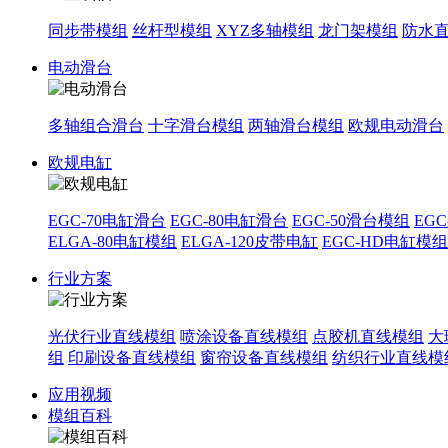
同步带模组
丝杆型模组
XYZ多轴模组
龙门架模组
防水
电动滑台
多轴组合滑台
十字滑台模组
两轴滑台模组
欧规电动滑台
欧规电缸
EGC-70电缸滑台
EGC-80电缸滑台
EGC-50滑台模组
EG
ELGA-80电缸模组
ELGA-120皮带电缸
EGC-HD电缸模组
行业方案
光伏行业直线模组
喷涂设备直线模组
点胶机直线模组
大
组
印刷设备直线模组
窗帘设备直线模组
纺织行业直线模
应用视频
模组百科